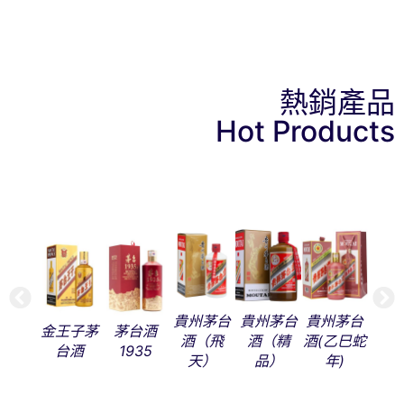
熱銷產品
Hot Products
貴州茅台
貴州茅台
貴州茅台
貴州
金王子茅
茅台酒
酒（飛
酒（精
酒(乙巳蛇
酒(
台酒
1935
天）
品）
年)
天