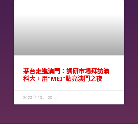
茅台走進澳門：調研市場拜訪澳
科大，用“MEI”點亮澳門之夜
2023 年 10 月 20 日